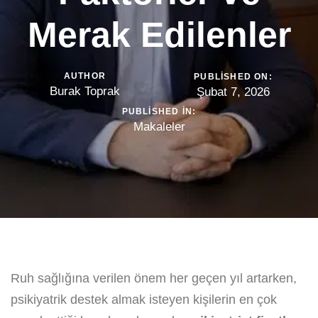
Merak Edilenler
AUTHOR
PUBLISHED ON:
Burak Toprak
Şubat 7, 2026
PUBLISHED IN:
Makaleler
Ruh sağlığına verilen önem her geçen yıl artarken,
psikiyatrik destek almak isteyen kişilerin en çok