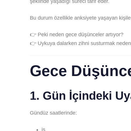
şeklinde yaşadığı süreci tarif eder.
Bu durum özellikle anksiyete yaşayan kişiler
👉 Peki neden gece düşünceler artıyor?
👉 Uykuya dalarken zihni susturmak neden
Gece Düşünce
1. Gün İçindeki U
Gündüz saatlerinde:
iş