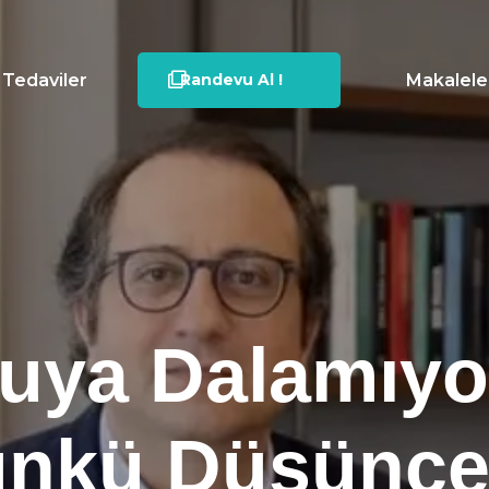
Tedaviler
Randevu Al !
Makalele
uya Dalamıy
nkü Düşünce