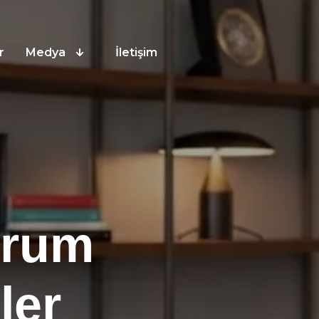
r
Medya
İletişim
orum
ler