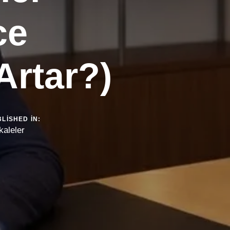
ce
Artar?)
LISHED IN:
aleler