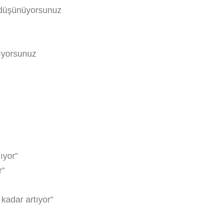
 düşünüyorsunuz
ıyorsunuz
ıyor”
r”
adar artıyor”