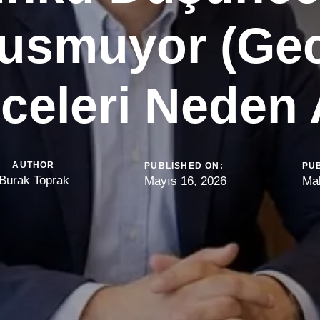
usmuyor (Ge
eleri Neden 
AUTHOR
PUBLISHED ON:
PUB
Burak Toprak
Mayıs 16, 2026
Mak