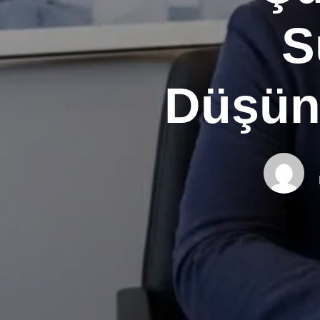
S
Düşünc