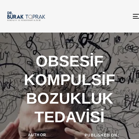
OBSESİF
KOMPULSİF
BOZUKLUK
TEDAVİSİ
AUTHOR
PUBLISHED ON: