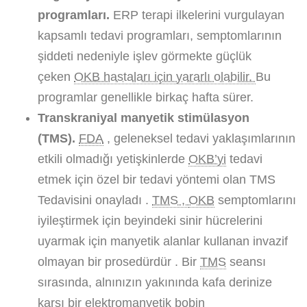
programları.
ERP terapi ilkelerini vurgulayan
kapsamlı tedavi programları, semptomlarının
şiddeti nedeniyle işlev görmekte güçlük
çeken
OKB hastaları için yararlı olabilir.
Bu
programlar genellikle birkaç hafta sürer.
Transkraniyal manyetik stimülasyon
(TMS).
FDA
, geleneksel tedavi yaklaşımlarının
etkili olmadığı yetişkinlerde
OKB’yi
tedavi
etmek için özel bir tedavi yöntemi olan TMS
Tedavisini onayladı .
TMS ,
OKB
semptomlarını
iyileştirmek için beyindeki sinir hücrelerini
uyarmak için manyetik alanlar kullanan invazif
olmayan bir prosedürdür . Bir
TMS
seansı
sırasında, alnınızın yakınında kafa derinize
karşı bir elektromanyetik bobin